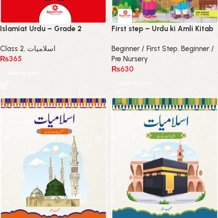
Islamiat Urdu – Grade 2
First step – Urdu ki Amli Kitab
Class 2
,
اسلامیات
Beginner / First Step
,
Beginner /
₨
365
Pre Nursery
₨
630
Add to cart
Add to cart