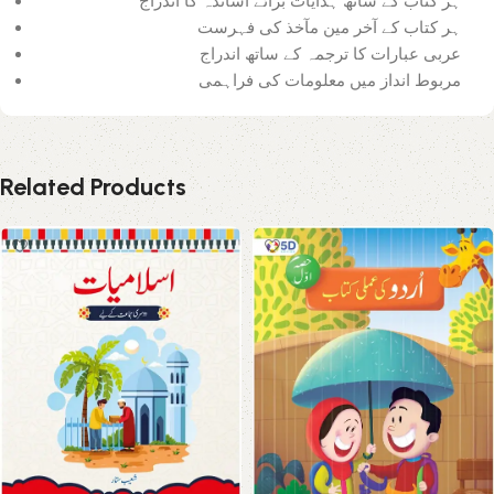
ہر کتاب کے ساتھ ہدایات برائے اساتذہ کا اندراج
ہر کتاب کے آخر مین مآخذ کی فہرست
عربی عبارات کا ترجمہ کے ساتھ اندراج
مربوط انداز میں معلومات کی فراہمی
Related Products